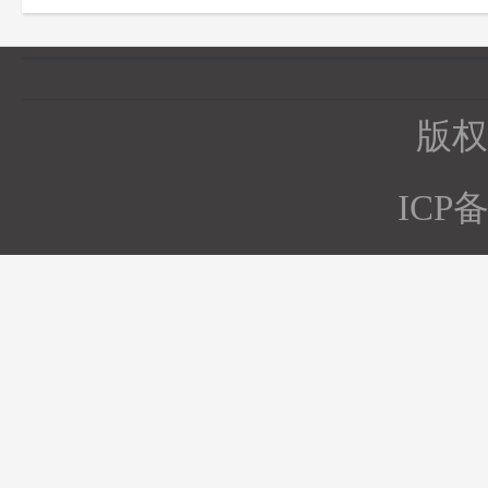
版权所
ICP