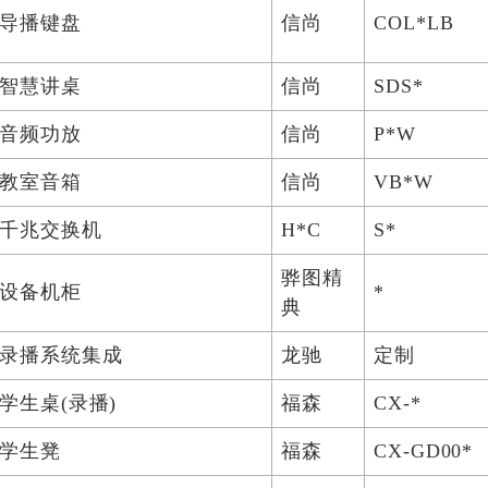
导播键盘
信尚
COL*LB
智慧讲桌
信尚
SDS*
音频功放
信尚
P*W
教室音箱
信尚
VB*W
千兆交换机
H*C
S*
骅图精
设备机柜
*
典
录播系统集成
龙驰
定制
学生桌(录播)
福森
CX-*
学生凳
福森
CX-GD00*