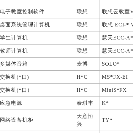
电子教室控制软件
联想
联想云教室V*
桌面系统管理计算机
联想
联想 ECI-*
学生计算机
联想
慧天ECC-A*
教师计算机
联想
慧天ECC-A*
多媒体音箱
麦博
SOLO*
交换机(*口)
H*C
MS*FX-EI
交换机(*口）
H*C
MiniS*FX
应急电源
泰琪丰
K*
天意恒
网络设备机柜
TY*
兴