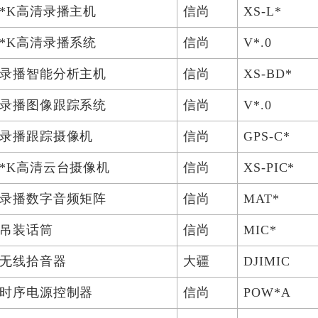
*K高清录播主机
信尚
XS-L*
*K高清录播系统
信尚
V*.0
录播智能分析主机
信尚
XS-BD*
录播图像跟踪系统
信尚
V*.0
录播跟踪摄像机
信尚
GPS-C*
*K高清云台摄像机
信尚
XS-PIC*
录播数字音频矩阵
信尚
MAT*
吊装话筒
信尚
MIC*
无线拾音器
大疆
DJIMIC
时序电源控制器
信尚
POW*A