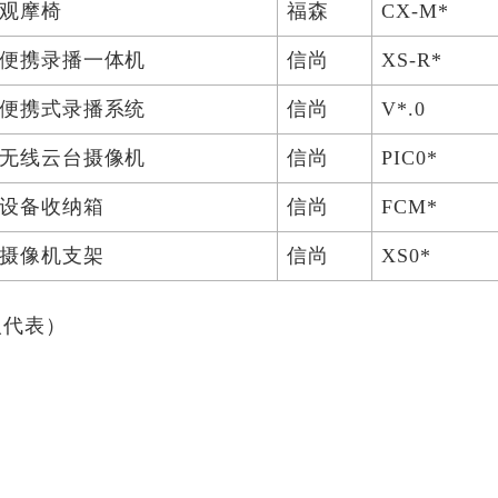
观摩椅
福森
CX-M*
便携录播一体机
信尚
XS-R*
便携式录播系统
信尚
V*.0
无线云台摄像机
信尚
PIC0*
设备收纳箱
信尚
FCM*
摄像机支架
信尚
XS0*
：
人代表）