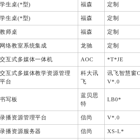
学生桌(*型)
福森
定制
学生桌(*型)
福森
定制
教师桌
福森
定制
网络教室系统集成
龙驰
定制
交互式多媒体一体机
AOC
*T*JE
交互式多媒体教学资源管理
科大讯
讯飞智慧窗
平台
飞
V*.0
蓝贝思
书写板
LB0*
特
录播资源管理平台
信尚
V*.0
录播资源服务器
信尚
XS-L*