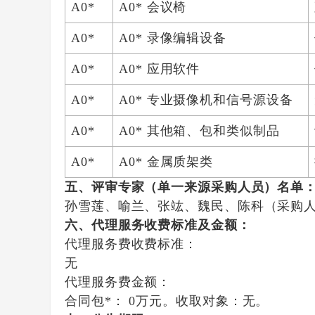
A0*
A0* 会议椅
A0*
A0* 录像编辑设备
A0*
A0* 应用软件
A0*
A0* 专业摄像机和信号源设备
A0*
A0* 其他箱、包和类似制品
A0*
A0* 金属质架类
五、评审专家（单一来源采购人员）名单
孙雪莲
、
喻兰
、
张竑
、
魏民
、
陈科（采购
六、代理服务收费标准及金额：
代理服务费收费标准：
无
代理服务费金额：
合同包*：
0万元。
收取对象：
无。