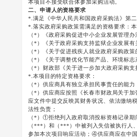
本项目不接受联合体参加采购活动。
二、申请人的资格要求
*.满足《中华人民共和国政府采购法》第
*.落实政府采购政策需满足的资格要求：本
（
*）《政府采购促进中小企业发展管理办
（
*）《关于政府采购支持监狱企业发展有关
（
*）《关于促进残疾人就业政府采购政策的
（
*）《关于调整优化节能产品、环境标志
（
*）财政部《关于进一步加大政府采购支
*.本项目的特定资格要求：
（
*）供应商具有独立承担民事责任的能力
（
*
）
供应商
应按照《长春市财政局关于加
应
文件中提交反映其财务状况、依法缴纳
法性负责；
（
*
）
①
拒绝列入政府取消投标资格记录期
（***）和（***）中被列入失信被执
参加本次项目响应活动；④
供应商应在中