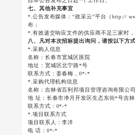
自本公告发布之日起
*
个工作日。
七
、其他补充事宜
*.
公告发布媒体：
“政采云”平台（http://
布
；
*
.有效递交响应文件的供应商不足三家时
八
、凡对本次
招标
提出询问，请按以下方
*.采购人信息
名称：
长春市宽城区医院
地址：
宽城区北宁路
*号
联系方式：
姜春梅，
0*-*
*.采购代理机构信息
名称：吉林省百利邦项目管理咨询有限公
地
址：长春市净月开发区生态东街
*号吉
联系方式：
0*-*
*.项目联系方式
项目联系人：李洋
电 话：
0*-*