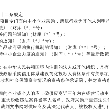
二十二条规定；
项目专门面向中
小企业采购
，
所属行业为
其他未列明
法》（财库〔*〕*号）；
问题的通知》(财库〔*〕*号)；
通知》（财库〔*〕*号)；
产品政府采购执行机制的通知》（财库〔*
*
〕
*号）；
持中小企业力度的通知》（财库﹝*﹞*号）
等最新政
：在中华人民共和国境内注册的法人或其他组织，具
强政府采购信用体系建设简化投标人资格条件有关事项
税收和社会保障资金情况的资格条件承诺函，并对资格
间的企业或个人响应
；
②供应商近三年内在经营活动中
行人、重大税收违法案件当事人名单、政府采购严重违法
国裁判文书网对供应商及其法定代表人、被授权人进行