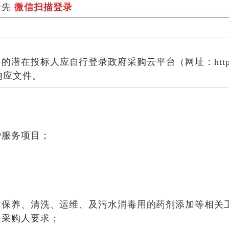
请先
微信扫描登录
目
的潜在投标人应自行登录政府采购云平台（网址：
ht
响应
文件。
；
护服务项目
；
含保养、清洗、运维、及污水消毒用的药剂添加等相关
足采购人要求
；