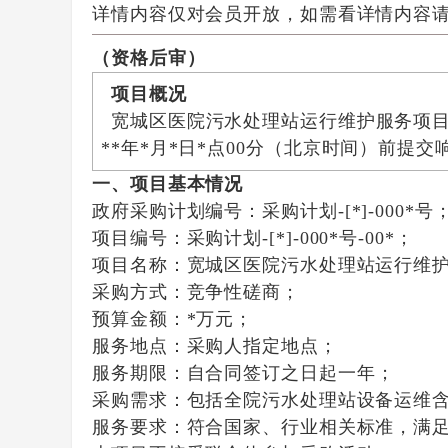
详情内容仅对会员开放，如需看详情内容
（资格
后审）
项目概况
宽城区医院污水处理站运行维护服务项
*
*
年
*
月
*
日
*
点
00
分
（北京时间）前提交
一、
项目基本情况
政府采购计划编号：
采购计划
-[*]-000*号
项目编号：采购计划
-[*]-000*号-00*；
项目名称：
宽城区医院污水处理站运行维
采购方式：竞争性磋商；
预算金额：
*
万元；
服务地点：采购人指定地点；
服务
期限：
自合同签订之日起一年
；
采购需求：
包括全院污水处理站设备运维
服务要求：
符合国家、行业相关标准，满