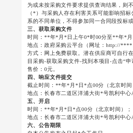
为或未按采购文件要求提供查询结果，则
（
*
）与
采购人
存在利害关系可能影响招标
系的不同单位，不得参加同一合同段投标
三、获取采购文件
时间：
*
*
年
*
月
*
日上午
0*时00分至*
*
年
*
月
地点：政府采购云平台（网址：
http://**
方式：网上免费获取。潜在供应商可自行
目采购-获取采购文件-找到本项目-点击
售价：
0元。
四、
响应文件提交
截止时间：
*
*
年
*
月
*
日
*
点
00
分（北京时间
地点：长春市二道区洋浦大街
*号凯利中心
五、
开启
时间：
*
*
年
*
月
*
日
*
点
00
分（北京时间）；
地点：长春市二道区洋浦大街
*号凯利中心
六
、
公告期限