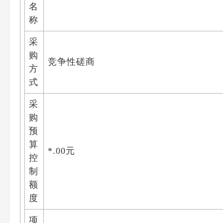
名
称
采
购
竞争性磋商
方
式
采
购
预
算
*.00元
控
制
额
度
项