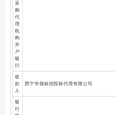
采
购
代
理
机
构
开
户
银
行
收
款
西宁市领标招投标代理有限公司
人
银
行