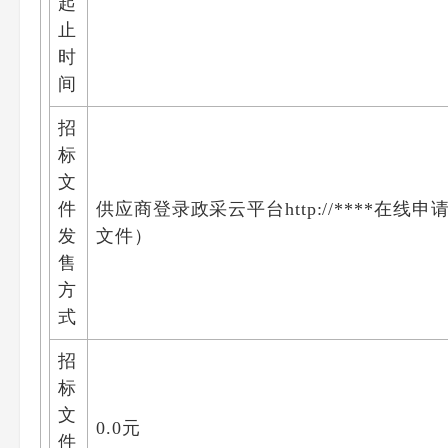
起
止
时
间
招
标
文
件
供应商登录政采云平台http://****
发
文件）
售
方
式
招
标
文
0.0元
件