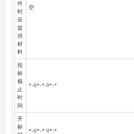
件
空
时
应
提
供
材
料
投
标
截
*-0*-* 0*:*
止
时
间
开
标
*-0*-* 0*:*