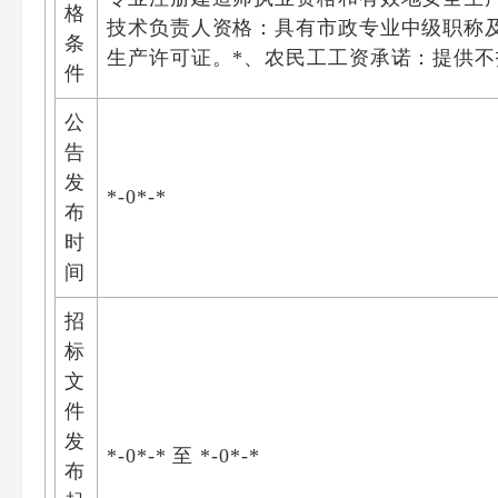
格
技术负责人资格：具有市政专业中级职称
条
生产许可证。*、农民工工资承诺：提供
件
公
告
发
*-0*-*
布
时
间
招
标
文
件
发
*-0*-* 至 *-0*-*
布