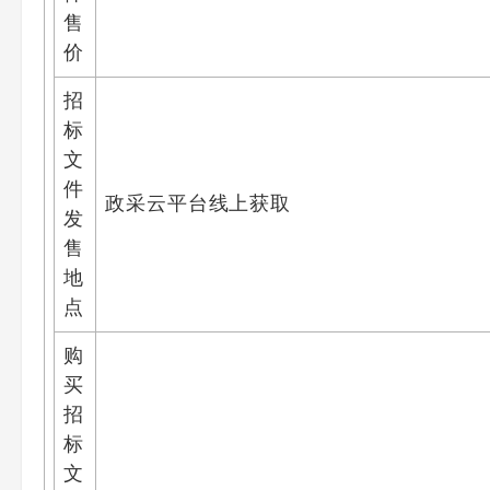
售
价
招
标
文
件
政采云平台线上获取
发
售
地
点
购
买
招
标
文