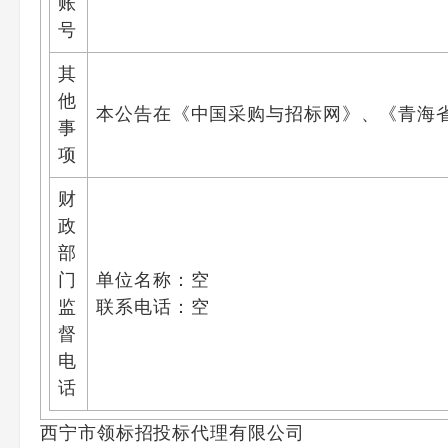
账
号
其
他
本公告在《中国采购与招标网》、《青海
事
项
财
政
部
门
单位名称：空
监
联系电话：空
督
电
话
西宁市领标招投标代理有限公司