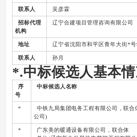
联系人
吴彦霖
招标代理
辽宁合建项目管理咨询有限公司
机构
地址
辽宁省沈阳市和平区青年大街*号
联系人
孙月
*.中标候选人基本
序
中标候选人名称
号
*
中铁九局集团电务工程有限公司，联
合
公司)
*
广东美的暖通设备有限公司，联合体