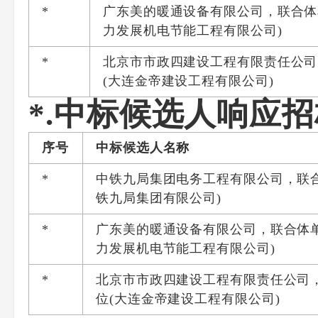
*
广东美的暖通设备有限公司，联合体
力发展机电节能工程有限公司)
*
北京市市政四建设工程有限责任公司
(大连金帝建设工程有限公司)
*.中标候选人响应
序
号
中标候选人名称
*
中铁九局集团电务工程有限公司，联合
铁九局集团有限公司)
*
广东美的暖通设备有限公司，联合体单
力发展机电节能工程有限公司)
*
北京市市政四建设工程有限责任公司
位(大连金帝建设工程有限公司)