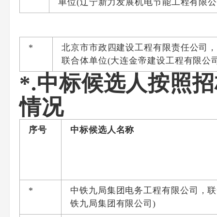
单位(辽宁新力发展机电节能工程有
限公
*
北京市市政四建设工程有限责任公司
联合体单位(大连金帝建设工程有限
公司
*.中标候选人按照
情况
序
号
中标候选人名称
*
中铁九局集团电务工程有限公司，联
铁九局集团有限公司)