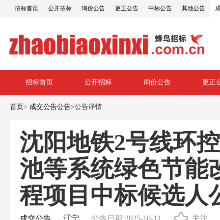
招标首页
公开招标
询价公告
更正公告
中标公告
其他公告
招标首页
公开招标
询价公告
更正
首页
>
成交公告公告
>
公告详情
沈阳地铁2号线环
池等系统绿色节能
程项目中标候选人
成交公告
辽宁
公告日期:2025-10-11
关注