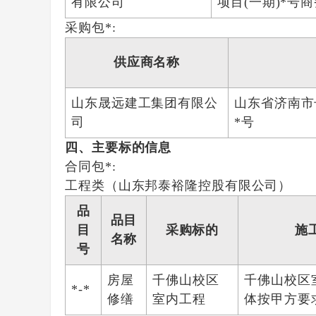
有限公司
项目(一期)*号商
采购包*:
供应商名称
山东晟远建工集团有限公
山东省济南市
司
*号
四、主要标的信息
合同包*:
工程类（山东邦泰裕隆控股有限公司）
品
品目
目
采购标的
施
名称
号
房屋
千佛山校区
千佛山校区
*-*
修缮
室内工程
体按甲方要