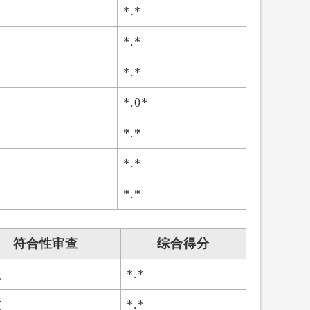
*.*
*.*
*.*
*.0*
*.*
*.*
*.*
符合性审查
综合得分
过
*.*
过
*.*