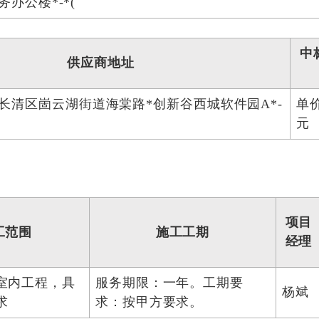
务办公楼*-*(
中
供应商地址
长清区崮云湖街道海棠路*创新谷西城软件园A*-
单价
元
项目
工范围
施工工期
经理
室内工程，具
服务期限：一年。工期要
杨斌
求
求：按甲方要求。