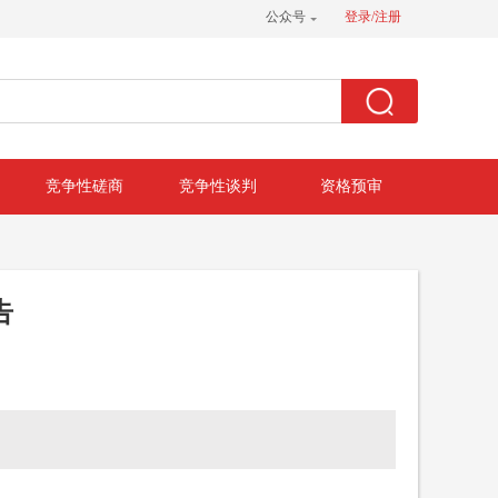
公众号
登录/注册
竞争性磋商
竞争性谈判
资格预审
告