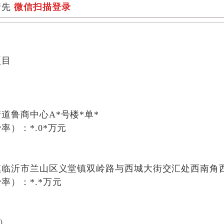
请先
微信扫描登录
项目
司
街道鲁商中心
A*号楼*单*
费率）：
*.0*万元
司
镇临沂市兰山区义堂镇双岭路与西城大街交汇处西南角
费率）：
*
.
*
万元
）