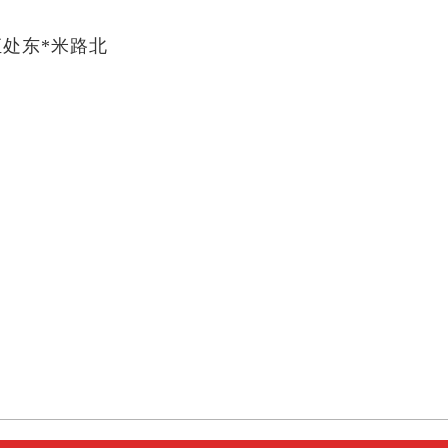
汇处东
*米路北