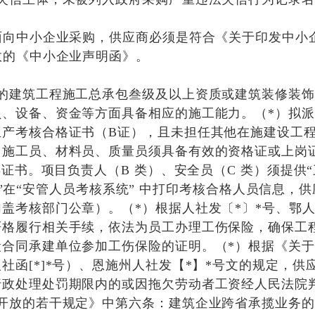
面向中小企业采购，供应商必须是符合《关于印发中小
效的《中小企业声明函》。
发的建筑工程施工总承包叁级及以上资质或建筑装修装
员、设备、资金等方面具备相应的施工能力。（*）拟
生产考核合格证书（B证），且未担任其他在施建设工
；施工员、材料员、质量员须具备有效的资格证或上岗
类证书。项目负责人（B 类）、安全员（C 类）须提供
类人员”在“安管人员考核系统” 中打印考核合格人员信
盖考核部门公章）。（*）根据人社发〔*〕*号、鄂人
严格履行相关手续，依法为员工办理工伤保险，确保工
段合同承建单位参加工伤保险的证明。（*）根据《关
社函[*]*号）、恩施州人社发【*】*号文的规定，
行政处理处罚期限内的或因拖欠劳动者工资经人民法院
一开放的若干规定》中第六条：建筑企业跨省承揽业务