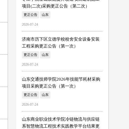
项目(二次)采购更正公告（第二次）
更正公告
山东
2026-07-24
济南市历下区立德学校校舍安全设备安装
工程采购更正公告（第一次）
更正公告
山东
2026-07-24
山东交通技师学院2026年技能节耗材采购
项目采购更正公告（第一次）
更正公告
山东
2026-07-24
山东商业职业技术学院冷链物流与供应链
系智慧物流工程技术实践教学平台结果更