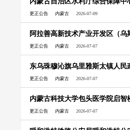
更正公告
内蒙古
2026-07-09
更正公告
内蒙古
2026-07-07
更正公告
内蒙古
2026-07-07
内蒙古科技大学包头医学院启智
更正公告
内蒙古
2026-07-07