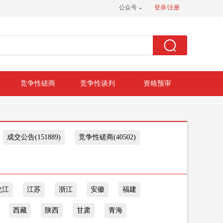
公众号
登录/注册
竞争性磋商
竞争性谈判
资格预审
成交公告(151889)
竞争性磋商(40502)
龙江
江苏
浙江
安徽
福建
西藏
陕西
甘肃
青海