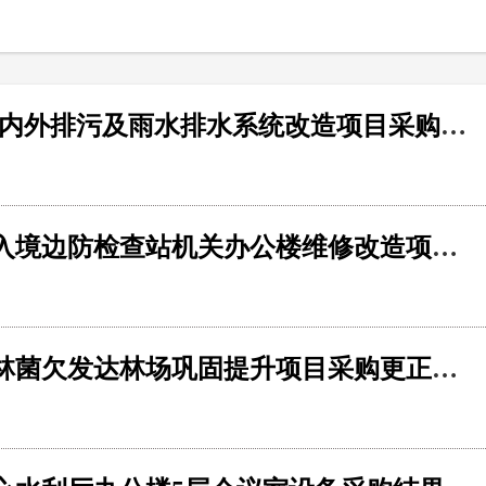
敖汉旗箭桥中学校园安全工程-校内外排污及雨水排水系统改造项目采购更正公告（第三次）
中华人民共和国珠恩嘎达布其出入境边防检查站机关办公楼维修改造项目更正公告
2026年巴林左旗石棚沟林场林药林菌欠发达林场巩固提升项目采购更正公告（第一次）