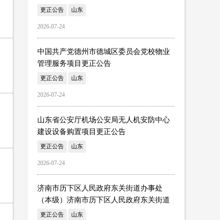
正公告（第一次）
更正公告
山东
2026-07-24
中国共产党德州市德城区委员会党校物业
管理服务项目更正公告
更正公告
山东
2026-07-24
山东省公安厅机场公安局无人机安防中心
建设设备购置项目更正公告
更正公告
山东
2026-07-24
济南市历下区人民政府东关街道办事处
（本级）济南市历下区人民政府东关街道
办事处食堂餐饮服务项目 二次招标更正公
更正公告
山东