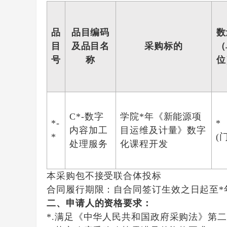
品
品目编码
数
目
及品目名
采购标的
（
号
称
位
C*-数字
学院*年《新能源项
*-
*
内容加工
目运维及计量》数字
*
(门
处理服务
化课程开发
本采购包
不接受
联合体投标
合同履行期限：
自合同签订生效之日起至*
二、申请人的资格要求：
*.满足《中华人民共和国政府采购法》第二