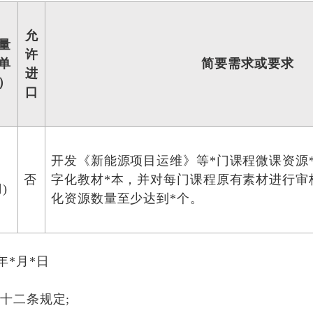
允
量
许
单
简要需求或要求
进
）
口
开发《新能源项目运维》等*门课程微课资源
否
字化教材*本，并对每门课程原有素材进行审
)
化资源数量至少达到*个。
年*月*日
十二条规定;