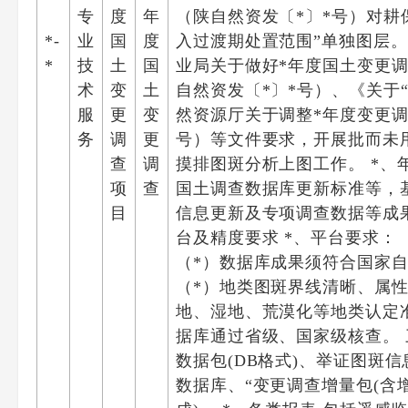
专
度
年
（陕自然资发〔*〕*号）对耕
*-
业
国
度
入过渡期处置范围”单独图层。
*
技
土
国
业局关于做好*年度国土变更
术
变
土
自然资发〔*〕*号）、《关于
服
更
变
然资源厅关于调整*年度变更调
务
调
更
号）等文件要求，开展批而未
查
调
摸排图斑分析上图工作。 *
项
查
国土调查数据库更新标准等，
目
信息更新及专项调查数据等成
台及精度要求 *、平台要求： 
（*）数据库成果须符合国家自
（*）地类图斑界线清晰、属
地、湿地、荒漠化等地类认定
据库通过省级、国家级核查。 
数据包(DB格式)、举证图斑信
数据库、“变更调查增量包(