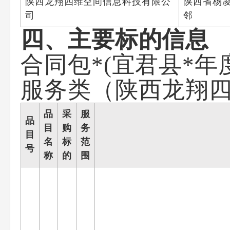
陕西龙翔四维空间信息科技有限公
陕西省杨
司
邻
四、主要标的信息
合同包*(宜君县*年
服务类（陕西龙翔
品
采
服
品
目
购
务
目
名
标
范
号
称
的
围