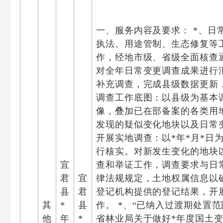
一、服务内容及要求： *、
执法、用途管制、生态修复等
作，经地市级、省级全面核查
对全年日常变更调查成果进行
补充调查，完成县级数据更新
调查工作底图：以县级为基本
像，叠加已在部备案的各类用
发现的疑似变化地块以及日常
开展实地调查：以*年*月*日
行核实。对新发生变化的地块
宜
查和举证工作，调查要求与日
君
宜
律法规规定，土地权属信息以
县
君
登记机构提供的登记结果，开
其
*
县
作。 *、“已纳入过渡期处置
他
年
*
省林业局关于做好*年度国土