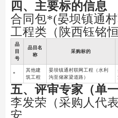
四、主要标的信息
合同包*(晏坝镇通
工程类（陕西钰铭
品
品目名
目
采购标的
称
号
其他建
晏坝镇通村联网工程（水利
*
筑工程
沟至储家梁道路）
五、评审专家（单
李发荣（采购人代
安