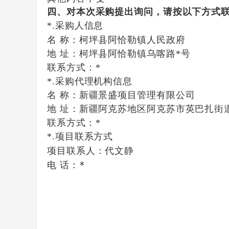
四、对本次采购提出询问，请按以下方式
*.采购人信息
柯坪县阿恰勒镇人民政府
名 称：
地 址：
柯坪县阿恰勒镇乌喀路*号
联系方式：
*
*.采购代理机构信息
名 称：
新疆景盛项目管理有限公司
地 址：
新疆阿克苏地区阿克苏市英巴扎街道
联系方式：
*
*.项目联系方式
代文静
项目联系人：
*
电 话：