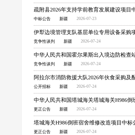
疏附县2026年支持学前教育发展建设项目中
2026-07-23
中标公告
新疆
伊犁边境管理支队基层单位专用设备采购
2026-07-24
竞争性谈判
新疆
中华人民共和国霍尔果斯出入境边防检查
2026-07-24
竞争性谈判
新疆
阿拉尔市消防救援大队2026年伙食采购及
2026-07-24
公开招标
新疆
中华人民共和国塔城海关塔城海关H986
2026-07-24
更正公告
新疆
塔城海关H986倒班宿舍维修改造项目中标
2026-07-24
更正公告
新疆