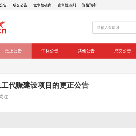
公告
成交公告
竞争性磋商
竞争性谈判
资格预审
更正公告
中标公告
其他公告
成交公告
以工代赈建设项目的更正公告
关注