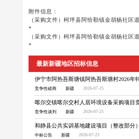
附件信息：
（采购文件）柯坪县阿恰勒镇金胡杨社区道路
*
（采购文件）柯坪县阿恰勒镇金胡杨社区道路
*
最新新疆地区招标信息
伊宁市阿热吾斯塘镇阿热吾斯塘村2026
2026-07-25
竞争性磋商
新疆
喀尔交镇喀尔交村人居环境设备采购项目
2026-07-25
竞争性谈判
新疆
和静县公共实训基地建设项目（整改部分）
2026-07-23
中标公告
新疆