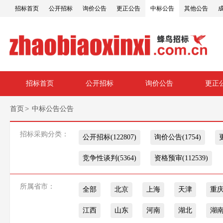
招标首页
公开招标
询价公告
更正公告
中标公告
其他公告
招标首页
公开招标
询价公告
更正
>
首页
中标公告公告
招标采购分类：
公开招标(122807)
询价公告(1754)
竞争性谈判(5364)
资格预审(112539)
所属省市：
全部
北京
上海
天津
重
江西
山东
河南
湖北
湖