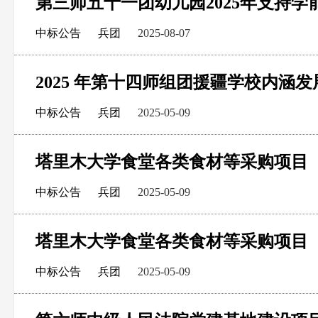
中标公告
兵团
2025-08-07
中标公告
兵团
2025-05-09
塔里木大学食堂各类食材等采购项目
中标公告
兵团
2025-05-09
塔里木大学食堂各类食材等采购项目
中标公告
兵团
2025-05-09