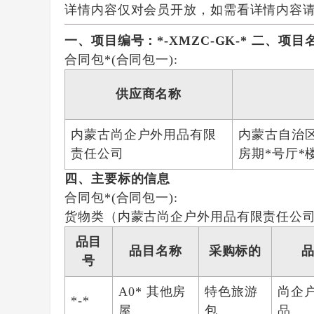
详情内容仅对会员开放，如需看详情内容
一、项目编号：*-XMZC-GK-*
二、项目
合同包*(合同包一):
供应商名称
内蒙古尚企户外用品有限
内蒙古自治
责任公司
房期*号厅*
四、主要标的信息
合同包*(合同包一):
货物类（内蒙古尚企户外用品有限责任公
品目
品目名称
采购标的
号
A0* 其他房
特色旅游
尚企
*-*
屋
包
品