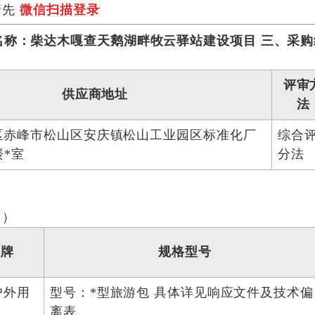
请先
微信扫描登录
名称：柴达木嘎查天鹅湖畔牧云驿站建设项目
三、采购
评审
供应商地址
法
区赤峰市松山区安庆镇松山工业园区标准化厂
综合
楼*室
分法
司）
品牌
规格型号
户外用
型号：*型旅游包 具体详见响应文件及技术偏
离表