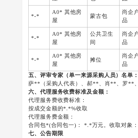
A0* 其他房
尚企
*-*
蒙古包
屋
品
A0* 其他房
公共卫生
尚企
*-*
屋
间
品
A0* 其他房
尚企
*-*
摊位
屋
品
五、评审专家（单一来源采购人员）名单
萨**（采购人代表）
、
郝**
、
肖**
、
罗**
六、代理服务收费标准及金额：
代理服务费收费标准：
按成交金额的*.*%收取
代理服务费金额：
合同包*(合同包一)：
*.*万元。
收取对象
七、公告期限