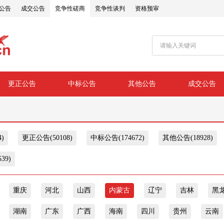
公告
成交公告
竞争性磋商
竞争性谈判
资格预审
更正公告
中标公告
其他公告
成交公告
)
更正公告(50108)
中标公告(174672)
其他公告(18928)
39)
重庆
河北
山西
内蒙古
辽宁
吉林
黑
湖南
广东
广西
海南
四川
贵州
云南