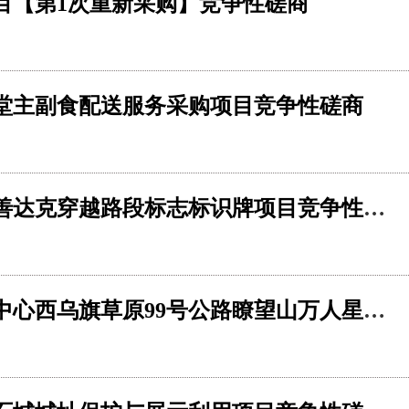
目【第1次重新采购】竞争性磋商
食堂主副食配送服务采购项目竞争性磋商
白银库伦草原火山旅游度假区浑善达克穿越路段标志标识牌项目竞争性磋商公告
西乌珠穆沁旗文化旅游事业发展中心西乌旗草原99号公路瞭望山万人星空演唱会竞争性磋商公告