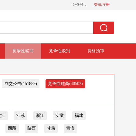
公众号
登录/注册
竞争性磋商
竞争性谈判
资格预审
成交公告(151889)
竞争性磋商(40502)
龙江
江苏
浙江
安徽
福建
西藏
陕西
甘肃
青海