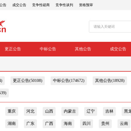
公告
成交公告
竞争性磋商
竞争性谈判
资格预审
更正公告
中标公告
其他公告
成交公告
)
更正公告(50108)
中标公告(174672)
其他公告(18928)
39)
重庆
河北
山西
内蒙古
辽宁
吉林
黑
湖南
广东
广西
海南
四川
贵州
云南