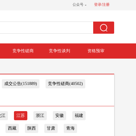
公众号
登录/注册
竞争性磋商
竞争性谈判
资格预审
成交公告(151889)
竞争性磋商(40502)
龙江
江苏
浙江
安徽
福建
西藏
陕西
甘肃
青海